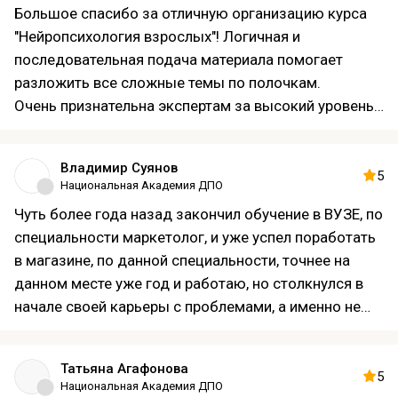
Большое спасибо за отличную организацию курса
"Нейропсихология взрослых"! Логичная и
последовательная подача материала помогает
разложить все сложные темы по полочкам.
Очень признательна экспертам за высокий уровень
преподавания и быструю обратную связь.
Отдельная благодарность за понимание и
Владимир Суянов
лояльность при возникновении накладок в графике -
5
Национальная Академия ДПО
благодаря этому удалось завершить обучение без
Чуть более года назад закончил обучение в ВУЗЕ, по
стресса. Курс дает сильную базу и оставляет самые
специальности маркетолог, и уже успел поработать
приятные впечатления!
в магазине, по данной специальности, точнее на
данном месте уже год и работаю, но столкнулся в
начале своей карьеры с проблемами, а именно не
умение нормально анализировать рынок, целевую
аудиторию продаваемой продукцией, их
Татьяна Агафонова
потребности и желания, хоть и в ВУЗе обучали и
5
Национальная Академия ДПО