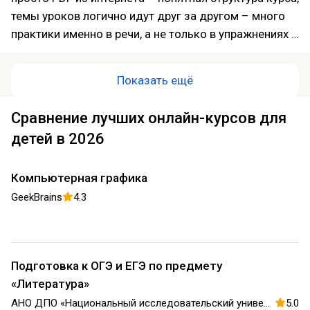
темы уроков логично идут друг за другом – много
практики именно в речи, а не только в упражнениях –
домашка сохраняется в личном кабинете, удобно
возвращаться и просматривать старые материалы –
Показать ещё
есть ощущение прогресса уже после первых
месяцев Цена высоковата, но по качеству для меня
Сравнение лучших онлайн-курсов для
она полностью оправдана, менять ни на что не
детей в 2026
собираюсь
Компьютерная графика
GeekBrains
4.3
Подготовка к ОГЭ и ЕГЭ по предмету
«Литература»
АНО ДПО «Национальный исследовательский университет дополнительного образования и профессионального обучения имени К.Д. Ушинского»
5.0