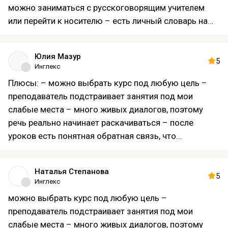
можно заниматься с русскоговорящим учителем
или перейти к носителю – есть личный словарь на
платформе, добавляешь слова и тренируешь когда
удобно – домашние задания проверяет учитель
Юлия Мазур
подробно, с комментариями по ошибкам Можно
5
Инглекс
улучшить: – критичных минусов не нашла, пока всё
Плюсы: – можно выбрать курс под любую цель –
устраивает
преподаватель подстраивает занятия под мои
слабые места – много живых диалогов, поэтому
речь реально начинает раскачиваться – после
уроков есть понятная обратная связь, что
получилось, а над чем еще подробнее остановимся
– расписание легко совмещать с работой и делами
Наталья Степанова
Можно улучшить: – хотелось бы чуть больше
5
Инглекс
разговорных клубов в разное время, чтобы чаще
можно выбрать курс под любую цель –
попадать по расписанию
преподаватель подстраивает занятия под мои
слабые места – много живых диалогов, поэтому