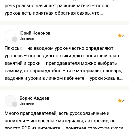
речь реально начинает раскачиваться – после
уроков есть понятная обратная связь, что
получилось, а над чем еще подробнее остановимся
– расписание легко совмещать с работой и делами
Юрий Кононов
5
Инглекс
Плюсы: – на вводном уроке честно определяют
уровень – после диагностики дают понятный план
занятий и сроки – преподавателя можно выбрать
самому, это прям удобно – все материалы, словарь,
задания и уроки в личном кабинете – уроки живые,
без душнины, много практики общения – есть
бесплатные вебинары и разные доп. активности –
Борис Авдеев
преподаватель всегда поддерживает и мотивирует
5
Инглекс
Можно улучшить: – иногда домашку лень делать, но
Много преподавателей, есть русскоязычные и
это уже мой косяк))
носители – интересные материалы, авторские, не
просто PDF из интернета – понятная структура курса,