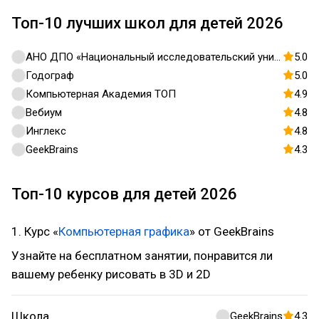
Топ-10 лучших школ для детей 2026
АНО ДПО «Национальный исследовательский университет дополнительного образования и профессионального обучения имени К.Д. Ушинского»
5.0
Годограф
5.0
Компьютерная Академия ТОП
4.9
Вебиум
4.8
Инглекс
4.8
GeekBrains
4.3
Топ-10 курсов для детей 2026
1. Курс «
Компьютерная графика
» от GeekBrains
Узнайте на бесплатном занятии, понравится ли
вашему ребенку рисовать в 3D и 2D
Школа
GeekBrains
4.3