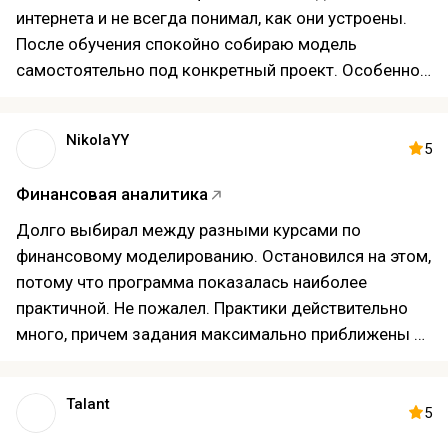
сдал с первого раза.
интернета и не всегда понимал, как они устроены.
После обучения спокойно собираю модель
самостоятельно под конкретный проект. Особенно
понравились темы, связанные с инвестиционной
оценкой и прогнозированием. Единственный минус
NikolaYY
— иногда хотелось больше живых вебинаров, но это
5
не испортило общее впечатление. Если нужна
Финансовая аналитика
именно практическая база, курс могу
рекомендовать.
Долго выбирал между разными курсами по
финансовому моделированию. Остановился на этом,
потому что программа показалась наиболее
практичной. Не пожалел. Практики действительно
много, причем задания максимально приближены к
реальным ситуациям. Особенно понравился разбор
типичных ошибок, которые допускают новички.
Talant
Иногда хотелось, чтобы отдельные темы разбирали
5
еще подробнее, но в целом материала хватило.