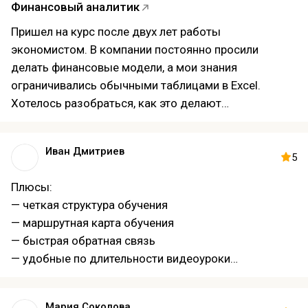
Финансовый аналитик
Теперь намного увереннее работаю с
инвестиционными расчетами и финансовыми
Пришел на курс после двух лет работы
прогнозами.
экономистом. В компании постоянно просили
делать финансовые модели, а мои знания
ограничивались обычными таблицами в Excel.
Хотелось разобраться, как это делают
профессионалы. Понравилось, что здесь не просто
объясняют функции, а показывают логику
Иван Дмитриев
построения модели с нуля. Сначала было непросто,
5
особенно когда дошли до прогнозирования
Плюсы:
денежных потоков, но постепенно все стало
— четкая структура обучения
складываться в единую картину. Домашние
— маршрутная карта обучения
задания занимали довольно много времени, зато
— быстрая обратная связь
после курса смог самостоятельно подготовить
— удобные по длительности видеоуроки
модель для нового проекта на работе. Руководитель
— доходчивые практические примеры
оценил, и сейчас подобные задачи доверяют уже
— мини-тесты после уроков
мне
Мария Соколова