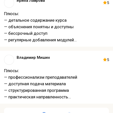
Ирина Лаврова
— реальные кейсы
5
— тренажёры и практические задания
Плюсы:
— вебинары и онлайн-разборы
— детальное содержание курса
— оперативная поддержка кураторов в чате
— объяснения понятны и доступны
— доступ к материалам навсегда
— бессрочный доступ
— регулярные обновления курса
— регулярные добавления модулей
— знания применимы в работе
— справедливое соотношение цена-качество
— качественные и вдохновляющие преподаватели
Владимир Мишин
5
Плюсы:
— профессионализм преподавателей
— доступная подача материала
— структурированная программа
— практическая направленность
— практика на демо-счетах
— разбор практических кейсов