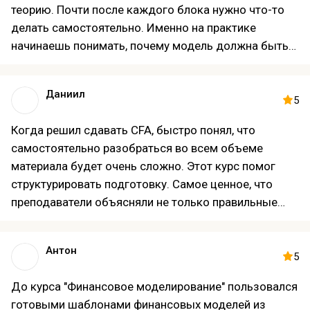
теорию. Почти после каждого блока нужно что-то
делать самостоятельно. Именно на практике
начинаешь понимать, почему модель должна быть
построена определенным образом. Иногда
приходилось переделывать домашние задания по
Даниил
несколько раз, но сейчас понимаю, что именно это и
5
дало результат. Уже использую полученные знания
Когда решил сдавать CFA, быстро понял, что
в своей работе.
самостоятельно разобраться во всем объеме
материала будет очень сложно. Этот курс помог
структурировать подготовку. Самое ценное, что
преподаватели объясняли не только правильные
ответы, но и логику, которая стоит за каждым
разделом. Благодаря этому многие темы стали
Антон
намного понятнее. Учиться приходилось
5
практически каждый вечер после работы, но без
До курса "Финансовое моделирование" пользовался
дисциплины здесь и не получится. Экзамен в итоге
готовыми шаблонами финансовых моделей из