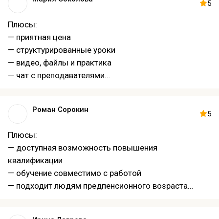
— молодая и профессиональная команда
5
— понятные объяснения с акцентом на детали
Плюсы:
— подходит новичкам и практикующим
— приятная цена
— полезно для финансовых и математических
— структурированные уроки
дисциплин
— видео, файлы и практика
— чат с преподавателями
— можно учиться в любом месте, удобный темп
— оперативная техподдержка
Роман Сорокин
— разбор кейсов из практики разных сфер
5
— сертификат по окончании
Плюсы:
— доступная возможность повышения
квалификации
— обучение совместимо с работой
— подходит людям предпенсионного возраста
— изучение инструментов анализа и визуализации
— практикоориентированность