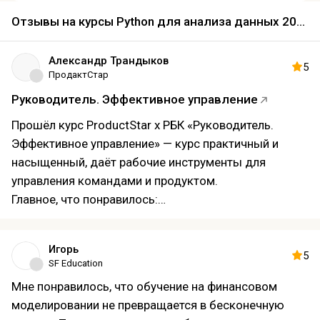
Отзывы на курсы Python для анализа данных 2026
Александр Трандыков
5
ПродактСтар
Руководитель. Эффективное управление
Прошёл курс ProductStar х РБК «Руководитель.
Эффективное управление» — курс практичный и
насыщенный, даёт рабочие инструменты для
управления командами и продуктом.
Главное, что понравилось:
Чёткая структура по стратегии, приоритизации,
организации процессов и коммуникациям; каждый
Игорь
модуль — практическое задание.
5
SF Education
Реальные кейсы и финальный проект с подробной
Мне понравилось, что обучение на финансовом
обратной связью.
моделировании не превращается в бесконечную
Полезные шаблоны и практические воркшопы.