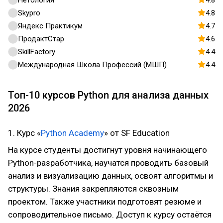
Нетология
4.8
Skypro
4.8
Яндекс Практикум
4.7
ПродактСтар
4.6
SkillFactory
4.4
Международная Школа Профессий (МШП)
4.4
Топ-10 курсов Python для анализа данных
2026
1. Курс «
Python Academy
» от SF Education
На курсе студенты достигнут уровня начинающего
Python-разработчика, научатся проводить базовый
анализ и визуализацию данных, освоят алгоритмы и
структуры. Знания закрепляются сквозным
проектом. Также участники подготовят резюме и
сопроводительное письмо. Доступ к курсу остаётся