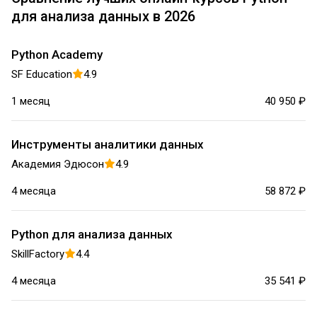
Теперь намного увереннее работаю с
для анализа данных в 2026
инвестиционными расчетами и финансовыми
прогнозами.
Python Academy
SF Education
4.9
1 месяц
40 950 ₽
Инструменты аналитики данных
Академия Эдюсон
4.9
4 месяца
58 872 ₽
Python для анализа данных
SkillFactory
4.4
4 месяца
35 541 ₽