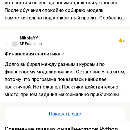
интернета и не всегда понимал, как они устроены.
После обучения спокойно собираю модель
самостоятельно под конкретный проект. Особенно
понравились темы, связанные с инвестиционной
оценкой и прогнозированием. Единственный минус
NikolaYY
— иногда хотелось больше живых вебинаров, но это
5
SF Education
не испортило общее впечатление. Если нужна
Финансовая аналитика
именно практическая база, курс могу
рекомендовать.
Долго выбирал между разными курсами по
финансовому моделированию. Остановился на этом,
потому что программа показалась наиболее
практичной. Не пожалел. Практики действительно
много, причем задания максимально приближены к
реальным ситуациям. Особенно понравился разбор
типичных ошибок, которые допускают новички.
Показать ещё
Иногда хотелось, чтобы отдельные темы разбирали
еще подробнее, но в целом материала хватило.
Сравнение лучших онлайн-курсов Python