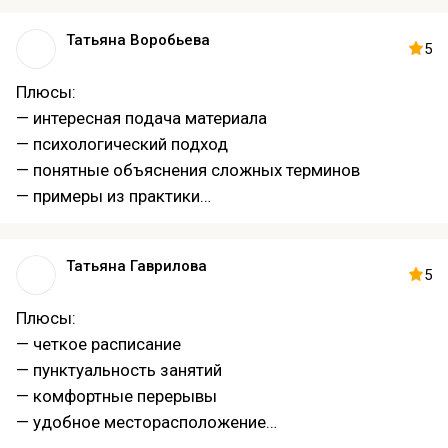
Татьяна Воробьева
5
Плюсы:
— интересная подача материала
— психологический подход
— понятные объяснения сложных терминов
— примеры из практики
— много полезной информации
— шаблоны документов
Татьяна Гаврилова
— направление к профессиональному развитию
5
Плюсы:
— четкое расписание
— пунктуальность занятий
— комфортные перерывы
— удобное месторасположение