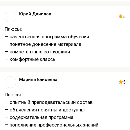
— удобное месторасположение
Минусы:
Юрий Данилов
— не хватает объёма
5
Плюсы:
— качественная программа обучения
— понятное донесение материала
— компетентные сотрудники
— комфортные классы
Марина Елисеева
5
Плюсы:
— опытный преподавательский состав
— объяснения понятны и доступны
— содержательная программа
— пополнение профессиональных знаний