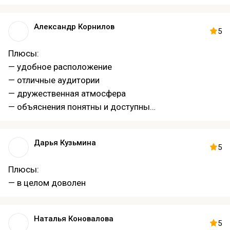
— хорошая организация обучения
Александр Корнилов
5
Плюсы:
— удобное расположение
— отличные аудитории
— дружественная атмосфера
— объяснения понятны и доступны
— примеры из практики
— компетентные преподаватели
Дарья Кузьмина
5
Плюсы:
— в целом доволен
Наталья Коновалова
5