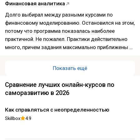
Финансовая аналитика
именно практическая база, курс могу
рекомендовать.
Долго выбирал между разными курсами по
финансовому моделированию. Остановился на этом,
потому что программа показалась наиболее
практичной. Не пожалел. Практики действительно
много, причем задания максимально приближены к
реальным ситуациям. Особенно понравился разбор
типичных ошибок, которые допускают новички.
Показать ещё
Иногда хотелось, чтобы отдельные темы разбирали
еще подробнее, но в целом материала хватило.
Сравнение лучших онлайн-курсов по
Теперь намного увереннее работаю с
саморазвитию в 2026
инвестиционными расчетами и финансовыми
прогнозами.
Как справляться с неопределенностью
Skillbox
4.9