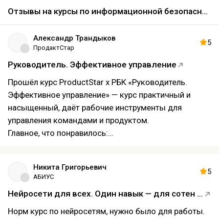
Отзывы на курсы по информационной безопасности 2026
Александр Трандыков
5
ПродактСтар
Руководитель. Эффективное управление
Прошёл курс ProductStar х РБК «Руководитель.
Эффективное управление» — курс практичный и
насыщенный, даёт рабочие инструменты для
управления командами и продуктом.
Главное, что понравилось:
Чёткая структура по стратегии, приоритизации,
организации процессов и коммуникациям; каждый
Никита Григорьевич
модуль — практическое задание.
5
АБИУС
Реальные кейсы и финальный проект с подробной
Нейросети для всех. Один навык — для сотен задач
обратной связью.
Полезные шаблоны и практические воркшопы.
Норм курс по нейросетям, нужно было для работы.