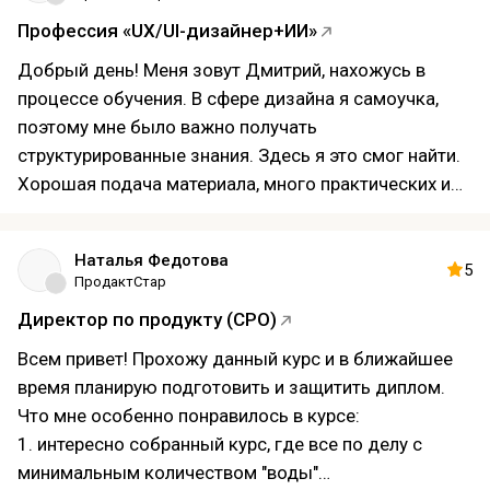
проекта" новой информации почти не принесли, но
Профессия «UX/UI-дизайнер+ИИ»
это возможно из-за того, что я уже не первый год
работаю на руководящей должности. Однако для
Добрый день! Меня зовут Дмитрий, нахожусь в
новичков будет очень полезен. Рекомендую курс от
процессе обучения. В сфере дизайна я самоучка,
АБИУС для переподготовки по работе или для
поэтому мне было важно получать
повышения.
структурированные знания. Здесь я это смог найти.
Хорошая подача материала, много практических и
теоретических навыков. Думаю, что после
окончания курса я буду достаточно подкованным,
Наталья Федотова
чтобы работать в этой профессии.
5
ПродактСтар
Директор по продукту (CPO)
Всем привет! Прохожу данный курс и в ближайшее
время планирую подготовить и защитить диплом.
Что мне особенно понравилось в курсе:
1. интересно собранный курс, где все по делу с
минимальным количеством "воды"