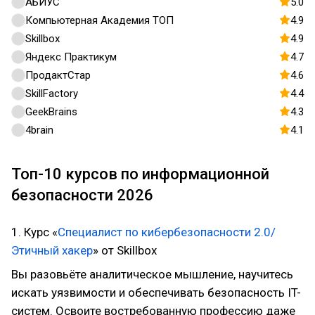
АБИУС
5.0
Компьютерная Академия ТОП
4.9
Skillbox
4.9
Яндекс Практикум
4.7
ПродактСтар
4.6
SkillFactory
4.4
GeekBrains
4.3
4brain
4.1
Топ-10 курсов по информационной
безопасности 2026
1. Курс «
Специалист по кибербезопасности 2.0/
Этичный хакер
» от Skillbox
Вы разовьёте аналитическое мышление, научитесь
искать уязвимости и обеспечивать безопасность IT-
систем. Освоите востребованную профессию даже