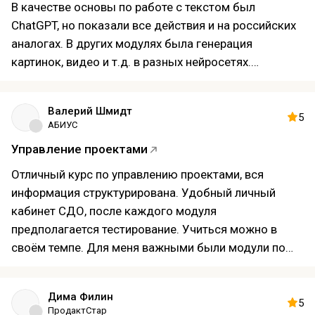
Преподаватели — практики из продуктовых команд
В качестве основы по работе с текстом был
и РБК, дающие конкретные советы.
ChatGPT, но показали все действия и на российских
Минусы:
аналогах. В других модулях была генерация
Интенсивность: материал даётся быстро; тем, кто
картинок, видео и т.д. в разных нейросетях.
приходит без базового опыта в управлении
Рекомендую курс АБИУСА для бюджетников в
продуктом, может потребоваться больше времени
качестве старта. По цене ничего не могу сказать,
Валерий Шмидт
на проработку домашних заданий.
оплачивала контора. Плюс дали удостоверение о
5
АБИУС
Хотелось бы больше времени на индивидуальное
повышении квалификации, которое еще и на ГУ
Управление проектами
менторство над финальным проектом.
показывается в доках об образовании.
Для кого курс:
Отличный курс по управлению проектами, вся
Подойдёт руководителям продуктовых и кросс-
информация структурирована. Удобный личный
функциональных команд, менеджерам среднего
кабинет СДО, после каждого модуля
звена, которые хотят систематизировать подход к
предполагается тестирование. Учиться можно в
постановке целей и улучшить процессы.
своём темпе. Для меня важными были модули по
Полезен тем, кто уже имеет минимум практики в
управлению рисками и бизнес-планированию. Они
продукте и хочет получить рабочие шаблоны и
прям помогли разложить всю информацию по
инструменты для масштабирования команды.
Дима Филин
полочкам. А вот "Основы управления командами
5
ПродактСтар