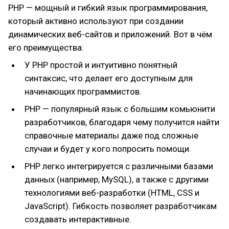
PHP — мощный и гибкий язык программирования,
маркет)
который активно используют при создании
— гибкие варианты оплаты (месяц/полгода/год)
динамических веб-сайтов и приложений. Вот в чём
— возможность отработки пропущенных занятий
его преимущества:
У PHP простой и интуитивно понятный
синтаксис, что делает его доступным для
начинающих программистов.
PHP — популярный язык с большим комьюнити
разработчиков, благодаря чему получится найти
справочные материалы даже под сложные
случаи и будет у кого попросить помощи.
PHP легко интегрируется с различными базами
данных (например, MySQL), а также с другими
технологиями веб-разработки (HTML, CSS и
JavaScript). Гибкость позволяет разработчикам
создавать интерактивные.