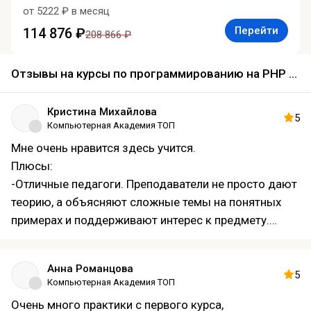
от 5222 ₽ в месяц
Перейти
114 876 ₽
208 866 ₽
Отзывы на курсы по программированию на PHP 2026
Кристина Михайлова
5
Компьютерная Академия ТОП
Мне очень нравится здесь учится.
Плюсы:
-Отличные педагоги. Преподаватели не просто дают
теорию, а объясняют сложные темы на понятных
примерах и поддерживают интерес к предмету.
-Приятная атмосфера.
-Понимающая учебная часть.
Анна Романцова
-Расположение рядом с метро.
5
Компьютерная Академия ТОП
Я очень довольна выбором и рекомендую это место
Очень много практики с первого курса,
всем, кто ценит качественное и комфортное