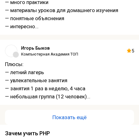
— много практики
— материалы уроков для домашнего изучения
— понятные объяснения
— интересно
— развитие компьютерной грамотности
Минусы:
Игорь Быков
— непонятные критерии оценок
5
Компьютерная Академия ТОП
Плюсы:
— летний лагерь
— увлекательные занятия
— занятия 1 раз в неделю, 4 часа
— небольшая группа (12 человек)
— структурированные тематические блоки (6
недель)
Показать ещё
— экзамены в конце блока
— домашние задания
Зачем учить PHP
— мотивационная система (внутренняя валюта и