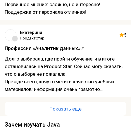
Первичное мнение: сложно, но интересно!
продукта продумать его выход на международные
Поддержка от персонала отличная!
рынки
Екатерина
5
ПродактСтар
Профессия «Аналитик данных»
Долго выбирала, где пройти обучение, и в итоге
остановилась на Product Star. Сейчас могу сказать,
что о выборе не пожалела.
Прежде всего, хочу отметить качество учебных
материалов: информация очень грамотно
структурирована, всё по делу и без лишней теории,
которую сложно применить на практике. Также
Показать ещё
порадовала работа службы поддержки и кураторов
— на вопросы отвечают оперативно, поэтому в
Зачем изучать Java
процессе учебы не возникает ощущения