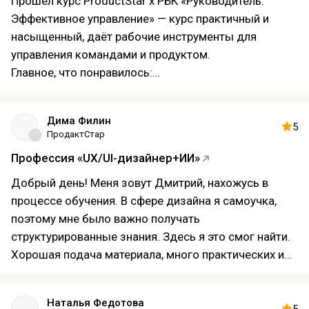
Прошёл курс ProductStar х РБК «Руководитель.
Эффективное управление» — курс практичный и
насыщенный, даёт рабочие инструменты для
управления командами и продуктом.
Главное, что понравилось:
Чёткая структура по стратегии, приоритизации,
организации процессов и коммуникациям; каждый
Дима Филин
модуль — практическое задание.
5
ПродактСтар
Реальные кейсы и финальный проект с подробной
Профессия «UX/UI-дизайнер+ИИ»
обратной связью.
Полезные шаблоны и практические воркшопы.
Добрый день! Меня зовут Дмитрий, нахожусь в
Преподаватели — практики из продуктовых команд
процессе обучения. В сфере дизайна я самоучка,
и РБК, дающие конкретные советы.
поэтому мне было важно получать
Минусы:
структурированные знания. Здесь я это смог найти.
Интенсивность: материал даётся быстро; тем, кто
Хорошая подача материала, много практических и
приходит без базового опыта в управлении
теоретических навыков. Думаю, что после
продуктом, может потребоваться больше времени
окончания курса я буду достаточно подкованным,
Наталья Федотова
на проработку домашних заданий.
чтобы работать в этой профессии.