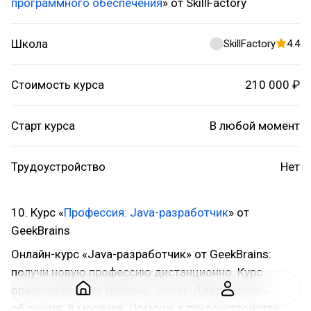
программного обеспечения
» от SkillFactory
Школа
SkillFactory
4.4
Стоимость курса
210 000 ₽
Старт курса
В любой момент
Трудоустройство
Нет
10. Курс «
Профессия: Java-разработчик
» от
GeekBrains
Онлайн-курс «Java-разработчик» от GeekBrains:
получи новую профессию дистанционно. Курс
ориентирован на уровень: Junior. Длительность
обучения: 8 месяцев. Помощь в трудоустройстве.