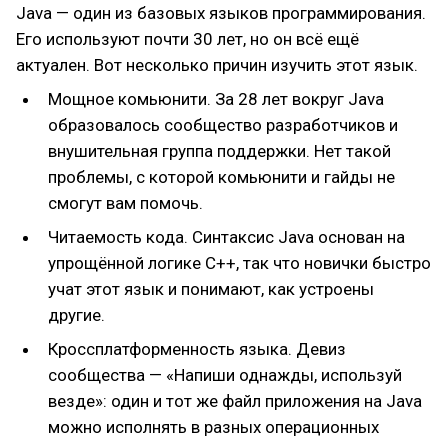
заброшенности.
Java — один из базовых языков программирования.
Отдельно хочется поблагодарить команду HR. Их
Его используют почти 30 лет, но он всё ещё
помощь в карьерных вопросах и дельные советы
актуален. Вот несколько причин изучить этот язык.
оказались очень кстати.
Мощное комьюнити. За 28 лет вокруг Java
образовалось сообщество разработчиков и
внушительная группа поддержки. Нет такой
проблемы, с которой комьюнити и гайды не
смогут вам помочь.
Читаемость кода. Синтаксис Java основан на
упрощённой логике C++, так что новички быстро
учат этот язык и понимают, как устроены
другие.
Кроссплатформенность языка. Девиз
сообщества — «Напиши однажды, используй
везде»: один и тот же файл приложения на Java
можно исполнять в разных операционных