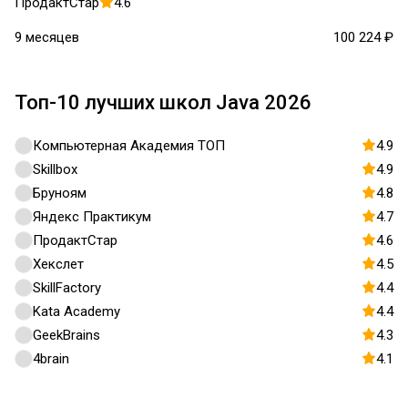
ПродактСтар
4.6
9 месяцев
100 224 ₽
Топ-10 лучших школ Java 2026
Компьютерная Академия ТОП
4.9
Skillbox
4.9
Бруноям
4.8
Яндекс Практикум
4.7
ПродактСтар
4.6
Хекслет
4.5
SkillFactory
4.4
Kata Academy
4.4
GeekBrains
4.3
4brain
4.1