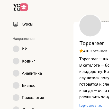
Курсы
Topcare
Курсы
Направления
Topcareer
ИИ
4.8
19 отзывов
Topcareer — шк
Кодинг
В каталоге — б
и лидерству. В
Аналитика
слушатели полу
готовятся к сл
Бизнес
иногда — очно
расширить зону
Психология
top-career.ru