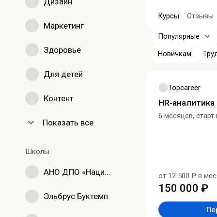
Дизайн
Курсы
Отзывы
Маркетинг
Популярные
Здоровье
Новичкам
Тру
Для детей
Topcareer
Контент
HR-аналитика
6 месяцев, старт
Показать все
Школы
АНО ДПО «Национальный исследовательский университет дополнительного образования и профессионального обучения имени К.Д. Ушинского»
от 12 500 ₽ в ме
150 000 ₽
Эльбрус Буктемп
Пе