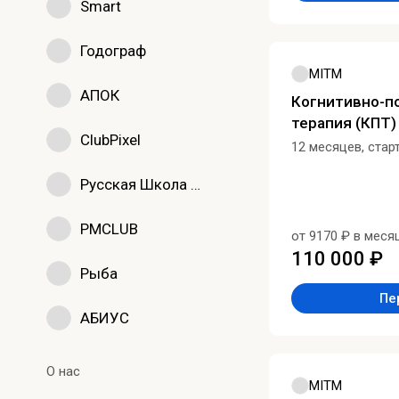
Smart
Годограф
MITM
АПОК
Когнитивно-п
терапия (КПТ)
ClubPixel
12 месяцев, стар
Русская Школа Управления
PMCLUB
от 9170 ₽ в меся
110 000 ₽
Рыба
Пе
АБИУС
О нас
MITM