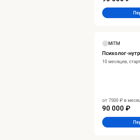
Пе
MITM
Психолог-нут
10 месяцев, стар
от 7500 ₽ в меся
90 000 ₽
Пе