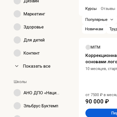
Дизайн
Курсы
Отзывы
Маркетинг
Популярные
Здоровье
Новичкам
Тру
Для детей
MITM
Контент
Коррекционна
основами лог
Показать все
10 месяцев, стар
Школы
АНО ДПО «Национальный исследовательский университет дополнительного образования и профессионального обучения имени К.Д. Ушинского»
от 7500 ₽ в меся
90 000 ₽
Эльбрус Буктемп
Пе