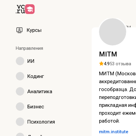
Курсы
MITM
Курсы
Направления
MITM
ИИ
4.9
53 отзыва
MИТM (Московск
Кодинг
аккредитованн
гособразца. До
Аналитика
переподготовки
прикладная инф
Бизнес
проходит ежеме
работой.
Психология
mitm.institute