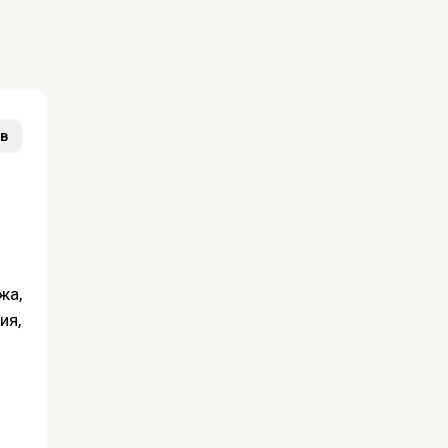
в
жа,
ия,