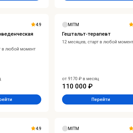
4.9
MITM
оведенческая
Гештальт-терапевт
12 месяцев, старт в любой момен
т в любой момент
ц
от 9170 ₽ в месяц
110 000 ₽
рейти
Перейти
4.9
MITM