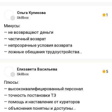
— невозможно дозвониться до живого человека
— ответы через бота и затянувшиеся переписки
Ольга Куликова
— отсутствие консультации
1
Skillbox
— пренебрежительное отношение к клиентам
Минусы:
— потеря потенциальных продаж
— не возвращают деньги
— трата времени клиента
— частичный возврат
— непрозрачные условия возврата
— ложные обещания трудоустройства
— выброшенные деньги
Елизавета Васильева
5
Skillbox
Плюсы:
— высококвалифицированный персонал
— точность постановки ТЗ
— помощь и наставление от кураторов
— объяснения понятны и доступны