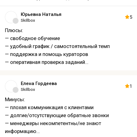
Юрьевна Наталья
5
Skillbox
Плюсы:
— свободное обучение
— удобный график / самостоятельный темп
— поддержка и помощь кураторов
— оперативная проверка заданий
— много практики, проекты и конкурсы
— помогает начать зарабатывать
Елена Гордеева
— качественное образование
1
Skillbox
Минусы:
— плохая коммуникация с клиентами
— долгие/отсутствующие обратные звонки
— менеджеры некомпетентны/не знают
информацию