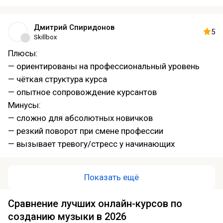
— своевременная проверка дз
— курс с нуля (подходит для новичков)
Дмитрий Спиридонов
— опытные и разносторонние спикеры
5
Skillbox
Минусы:
Плюсы:
— иногда встречаются непонятные блоки/задания
— ориентированы на профессиональный уровень
— чёткая структура курса
— опытное сопровождение курсантов
Минусы:
— сложно для абсолютных новичков
— резкий поворот при смене профессии
— вызывает тревогу/стресс у начинающих
Показать ещё
Сравнение лучших онлайн-курсов по
созданию музыки в 2026